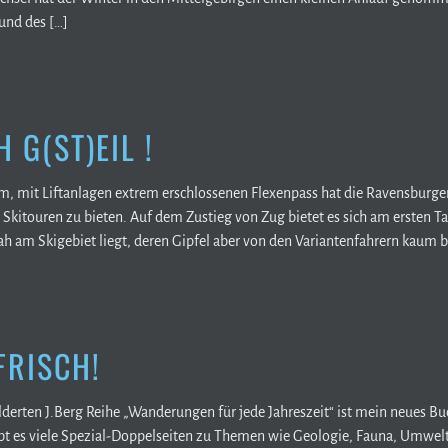
und des […]
 G(ST)EIL !
m, mit Liftanlagen extrem erschlossenen Flexenpass hat die Ravensburge
Skitouren zu bieten. Auf dem Zustieg von Zug bietet es sich am ersten T
ah am Skigebiet liegt, deren Gipfel aber von den Variantenfahrern kaum b
FRISCH!
ilderten J.Berg Reihe „Wanderungen für jede Jahreszeit“ ist mein neues B
ibt es viele Spezial-Doppelseiten zu Themen wie Geologie, Fauna, Umwel