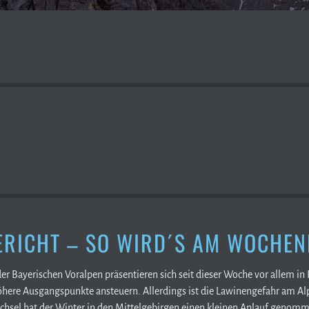
RICHT – SO WIRD´S AM WOCHEN
er Bayerischen Voralpen präsentieren sich seit dieser Woche vor allem in
ere Ausgangspunkte ansteuern. Allerdings ist die Lawinengefahr am Al
el hat der Winter in den Mittelgebirgen einen kleinen Anlauf genommen