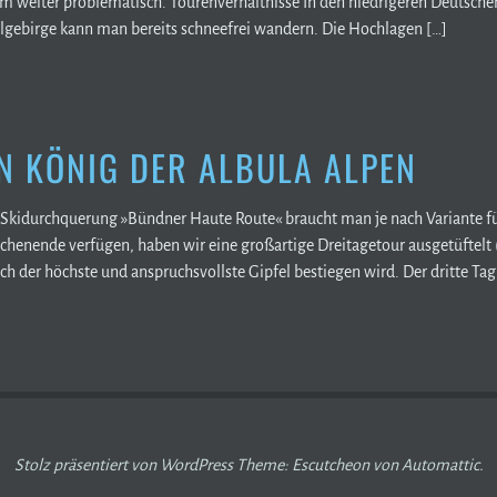
weiter problematisch. Tourenverhältnisse In den niedrigeren Deutschen
elgebirge kann man bereits schneefrei wandern. Die Hochlagen […]
N KÖNIG DER ALBULA ALPEN
Skidurchquerung »Bündner Haute Route« braucht man je nach Variante fünf 
chenende verfügen, haben wir eine großartige Dreitagetour ausgetüftelt
h der höchste und anspruchsvollste Gipfel bestiegen wird. Der dritte Tag 
Stolz präsentiert von WordPress
Theme: Escutcheon von
Automattic
.