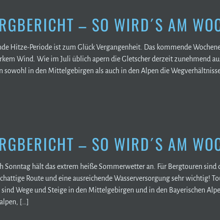
RGBERICHT – SO WIRD´S AM WO
ende Hitze-Periode ist zum Glück Vergangenheit. Das kommende Wochen
tarkem Wind. Wie im Juli üblich apern die Gletscher derzeit zunehmend a
n sowohl in den Mittelgebirgen als auch in den Alpen die Wegverhältniss
RGBERICHT – SO WIRD´S AM WO
ch Sonntag hält das extrem heiße Sommerwetter an. Für Bergtouren sind da
schattige Route und eine ausreichende Wasserversorgung sehr wichtig! T
ind Wege und Steige in den Mittelgebirgen und in den Bayerischen Alpen
alpen, […]