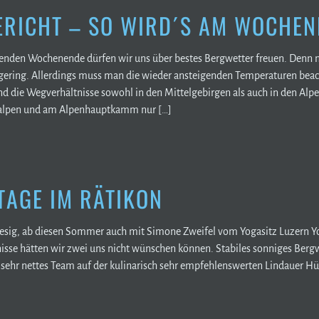
RICHT – SO WIRD´S AM WOCHEN
den Wochenende dürfen wir uns über bestes Bergwetter freuen. Denn n
gering. Allerdings muss man die wieder ansteigenden Temperaturen bea
d die Wegverhältnisse sowohl in den Mittelgebirgen als auch in den Alpen
kalpen und am Alpenhauptkamm nur […]
AGE IM RÄTIKON
riesig, ab diesen Sommer auch mit Simone Zweifel vom Yogasitz Luzern Y
nisse hätten wir zwei uns nicht wünschen können. Stabiles sonniges Berg
 sehr nettes Team auf der kulinarisch sehr empfehlenswerten Lindauer Hüt