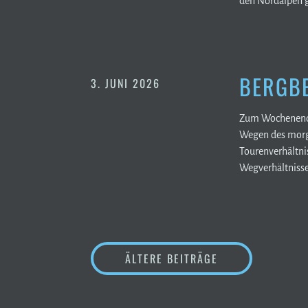
den Nordalpen g
BERGBE
3. JUNI 2026
Zum Wochenende h
Wegen des morgi
Tourenverhältni
Wegverhältnisse
BEITRAGSNAVIGATI
ÄLTERE BEITRÄGE