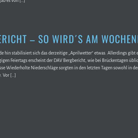
ab es von […]
RICHT – SO WIRD´S AM WOCHEN
in stabilisiert sich das derzeitige „Aprilwetter“ etwas. Allerdings gib
gen Feiertags erscheint der DAV Bergbericht, wie bei Brückentagen übli
sse Wiederholte Niederschläge sorgten in den letzten Tagen sowohl in den
. Vor […]
ON