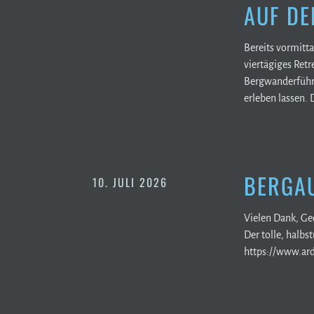
AUF DE
Bereits vormitt
viertägiges Ret
Bergwanderführe
erleben lassen. 
BERGAU
10. JULI 2026
Vielen Dank, Ge
Der tolle, halbs
https://www.a