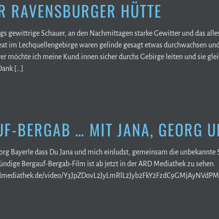
R RAVENSBURGER HÜTTE
ags gewittrige Schauer, an den Nachmittagen starke Gewitter und das alle
reat im Lechquellengebirge waren gelinde gesagt etwas durchwachsen und
r möchte ich meine Kund:innen sicher durchs Gebirge leiten und sie gleic
Dank […]
F-BERGAB … MIT JANA, GEORG UN
org Bayerle dass Du Jana und mich einludst, gemeinsam die unbekannte S
tündige Bergauf-Bergab-Film ist ab jetzt in der ARD Mediathek zu sehen.
rdmediathek.de/video/Y3JpZDovL2JyLmRlL2Jyb2FkY2FzdC9GMjAyNVd