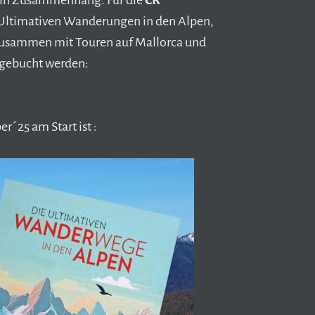
n in Zusammenhang. Für die
CR
n Ultimativen Wanderungen in den Alpen,
zusammen mit Touren auf Mallorca und
r gebucht werden:
´25 am Start ist :