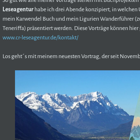
So gut wie alle meiner Vorträge stehen mit Buchprojekte
Leseagentur
habe ich drei Abende konzipiert, in welche
mein Karwendel Buch und mein Ligurien Wanderführer (
Teneriffa) präsentiert werden. Diese Vorträge können hie
www.cr-leseagentur.de/kontakt/
Los geht´s mit meinem neuesten Vortrag, der seit November