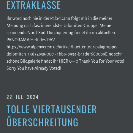
EXTRAKLASSE
Ihr ward noch nie in der Pala? Dann folgt mir in die meiner
Meinung nach faszinierendste Dolomiten-Gruppe. Meine
spannende Nord-Süd-Durchquerung findet ihr im aktuellen
PANORAMA Heft des DAV:
https://www.alpenverein.de/artikel/huettentour-palagruppe-
dolomiten_1485293a-00c1-4bb9-b934-b41d9f6800b9Eine sehr
schöne Bildgalerie findet ihr HIER 0 – 0 Thank You For Your Vote!
Sorry You have Already Voted!
22. JULI 2024
TOLLE VIERTAUSENDER
ÜBERSCHREITUNG