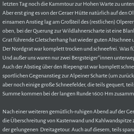
letzten Tag noch die Kammtour zur Hohen Warte zu unte
Aber erst ging es von der Geraer Hütte natürlich auf den
einsamen Anstieg lag am Großteil des (restlichen) Olpererf
oben, bei der Querung zur Wildlahnerscharte ist eine Blan
Grat führende Gletscherhang hat wieder guten Altschnee 
Der Nordgrat war komplett trocken und schneefrei. Was für 
Und außer uns waren nur zwei Bergsteiger*innen unterwe
Auch der Abstieg über den Riepengrat war komplett schne
sportlichen Gegenanstieg zur Alpeiner Scharte (um zurüc
aber noch einige große Schneefelder, die teils gequert, t
Summe kommen bei der langen Runde 1600 Hm zusamm
Nach einer weiteren gemütlich-ruhigen Abend auf der Gera
die Überschreitung von Kastenwand und Kahlwandspitze 
der gelungenen Dreitagetour. Auch auf diesem, teils spa