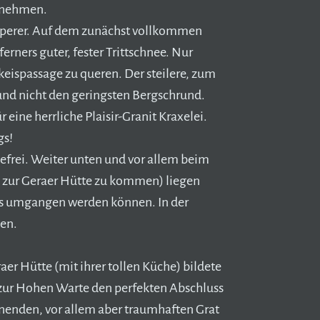
rnehmen.
 Olperer. Auf dem zunächst vollkommen
erners guter, fester Trittschnee. Nur
keispassage zu queren. Der steilere, zum
und nicht den geringsten Bergschrund.
eine herrliche Plaisir-Granit Kraxelei.
gs!
efrei. Weiter unten und vor allem beim
k zur Geraer Hütte zu kommen) liegen
eils umgangen werden können. In der
en.
er Hütte (mit ihrer tollen Küche) bildete
zur Hohen Warte den perfekten Abschluss
nnenden, vor allem aber traumhaften Grat