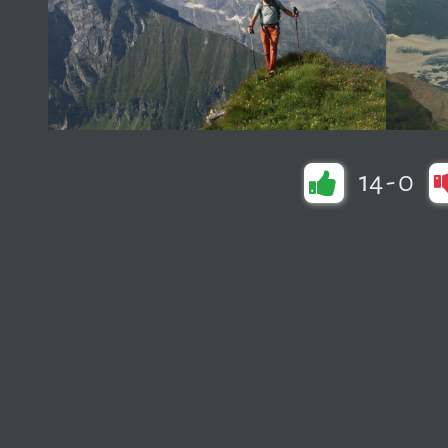
14
-
0