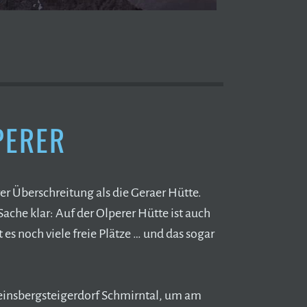
LPERER
er Überschreitung als die Geraer Hütte.
ache klar: Auf der Olperer Hütte ist auch
 es noch viele freie Plätze … und das sogar
einsbergsteigerdorf Schmirntal, um am