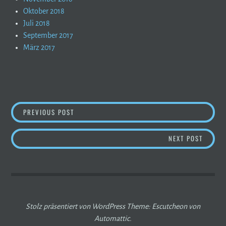
Oktober 2018
Juli 2018
September 2017
März 2017
BEITRAGSNAVIGATION
KURZ-VIDEO ZU BERGWELT 2.0
PREVIOUS POST
BERGB
NEXT POST
Stolz präsentiert von WordPress
Theme: Escutcheon von
Automattic
.