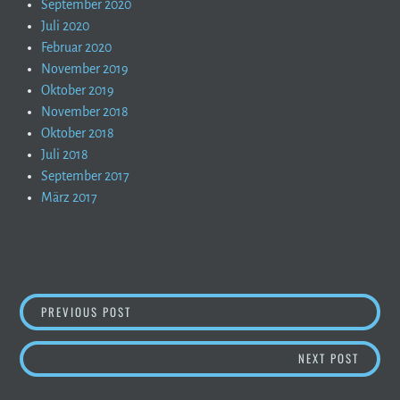
September 2020
Juli 2020
Februar 2020
November 2019
Oktober 2019
November 2018
Oktober 2018
Juli 2018
September 2017
März 2017
BEITRAGSNAVIGATION
„IM ZEICHEN DES STEINBOCKS“ IN WÖRTHSEE
PREVIOUS POST
MEIN „
NEXT POST