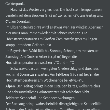
Gefrierpunkt.
Im Harz ist das Wetter vergleichbar. Die höchsten Temperaturen
pendeln auf dem Brocken (1141 m) zwischen -4°C am Freitag und
0°C am Sonntag.
Im Elbsandsteingebirge wird es etwas weniger windig. Aber auch
hier muss man immer wieder mit Schnee rechnen. Die
Höchsttemperaturen am Großen Zschirnstein (560 m) liegen
knapp unter dem Gefrierpunkt.
Im Bayerischen Wald fällt bis Sonntag Schnee, am meisten am
Samstag. Am Großen Arber (1456 m) liegen die
Höchsttemperaturen zwischen -7°C und – 3°C.
Im Schwarzwald ist am wenigsten Niederschlag und durchaus
auch mal Sonne zu erwarten. Am Feldberg (1493 m) liegen die
Höchsttemperaturen am Wochenende bei etwa -3°C.
Alpen:
Der Freitag bringt in den Ostalpen kaltes, wolkenreiches
und sehr unwirtliches Winterwetter mit schlechter Sicht,
leichtem Schneefall und Schneeverwehungen.
Der Samstag bringt wahrscheinlich die ergiebigsten Schneefälle.
Schon in der Nacht setzen diese ein. Tagsüber gibt es vor allem in