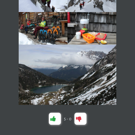
5
-
0