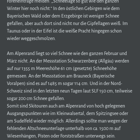
Foreneinträge melden: „Schneelage so gut wie den ganzen
Winter hier noch nicht.“ In den östlichen Gebirgen wie dem
Bayerischen Wald oder dem Erzgebirge ist weniger Schnee
gefallen, aber auch dort sind nicht nur die Gipfellagen weiß. Im
Taunus oder in der Eifel ist die weiße Pracht hingegen schon
wieder weggeschmolzen.
Am Alpenrand liegt so viel Schnee wie den ganzen Februar und
März nicht. An der Messstation Schwarzenberg (Allgäu) werden
auf nur 1355 m Meereshöhe 61 cm (gesetzte) Schneehöhe
gemessen. An der Messstation am Brauneck (Bayerische
Voralpen) sind es auf 1485 m sogar 114 cm. Und in der Nord-
Schweiz sind in den letzten neun Tagen laut SLF 150 cm, teilweise
sogar 200 cm Schnee gefallen.
Somit sind Skitouren auch am Alpenrand von hoch gelegenen
Ausgangspunkten wie im Kleinwalsertal, dem Spitzingsee oder
am Sudelfeld wieder möglich. Allerdings sollte man wegen der
fehlenden Altschneeunterlage unterhalb von ca. 1500 m auf
Wiesenhängen, Pisten oder Forststraßen unterwegs sein.