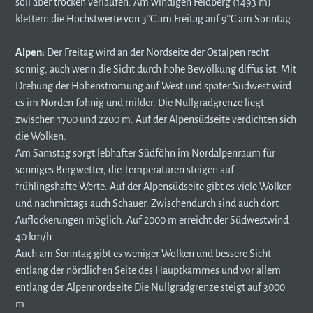
soll aber trocken verlaufen. Am windigen Feldberg (1493 m)
klettern die Höchstwerte von 3°C am Freitag auf 9°C am Sonntag.
Alpen:
Der Freitag wird an der Nordseite der Ostalpen recht
sonnig, auch wenn die Sicht durch hohe Bewölkung diffus ist. Mit
Drehung der Höhenströmung auf West und später Südwest wird
es im Norden föhnig und milder. Die Nullgradgrenze liegt
zwischen 1700 und 2200 m. Auf der Alpensüdseite verdichten sich
die Wolken.
Am Samstag sorgt lebhafter Südföhn im Nordalpenraum für
sonniges Bergwetter, die Temperaturen steigen auf
frühlingshafte Werte. Auf der Alpensüdseite gibt es viele Wolken
und nachmittags auch Schauer. Zwischendurch sind auch dort
Auflockerungen möglich. Auf 2000 m erreicht der Südwestwind
40 km/h.
Auch am Sonntag gibt es weniger Wolken und bessere Sicht
entlang der nördlichen Seite des Hauptkammes und vor allem
entlang der Alpennordseite Die Nullgradgrenze steigt auf 3000
m.