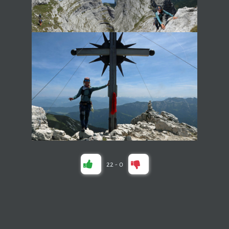
22
-
0