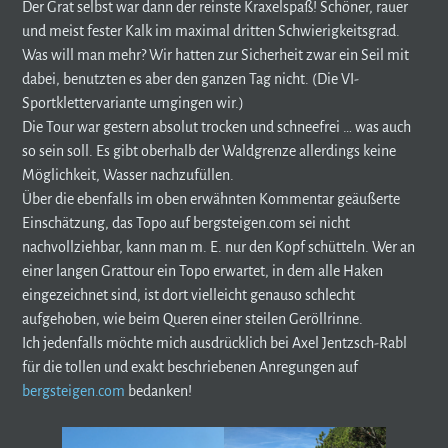
Der Grat selbst war dann der reinste Kraxelspaß! Schöner, rauer
und meist fester Kalk im maximal dritten Schwierigkeitsgrad.
Was will man mehr? Wir hatten zur Sicherheit zwar ein Seil mit
dabei, benutzten es aber den ganzen Tag nicht. (Die VI-
Sportklettervariante umgingen wir.)
Die Tour war gestern absolut trocken und schneefrei … was auch
so sein soll. Es gibt oberhalb der Waldgrenze allerdings keine
Möglichkeit, Wasser nachzufüllen.
Über die ebenfalls im oben erwähnten Kommentar geäußerte
Einschätzung, das Topo auf bergsteigen.com sei nicht
nachvollziehbar, kann man m. E. nur den Kopf schütteln. Wer an
einer langen Grattour ein Topo erwartet, in dem alle Haken
eingezeichnet sind, ist dort vielleicht genauso schlecht
aufgehoben, wie beim Queren einer steilen Geröllrinne.
Ich jedenfalls möchte mich ausdrücklich bei Axel Jentzsch-Rabl
für die tollen und exakt beschriebenen Anregungen auf
bergsteigen.com
bedanken!