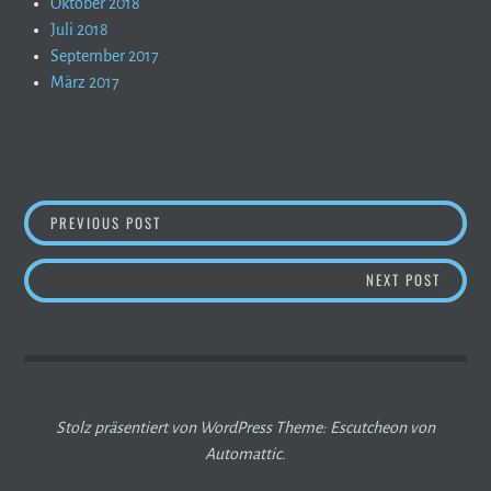
Oktober 2018
Juli 2018
September 2017
März 2017
BEITRAGSNAVIGATION
DAV BERGBERICHT – SO WIRD´S AM WOCHENE
PREVIOUS POST
STAUNE
NEXT POST
Stolz präsentiert von WordPress
Theme: Escutcheon von
Automattic
.