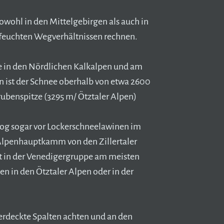
wohl in den Mittelgebirgen als auch in
 feuchten Wegverhältnissen rechnen.
 in den Nördlichen Kalkalpen und am
 ist der Schnee oberhalb von etwa 2600
rubenspitze (3295 m/ Ötztaler Alpen)
log sogar vor Lockerschneelawinen im
lpenhauptkamm von den Zillertaler
ist in der Venedigergruppe am meisten
n in den Ötztaler Alpen oder in der
rdeckte Spalten achten und an den