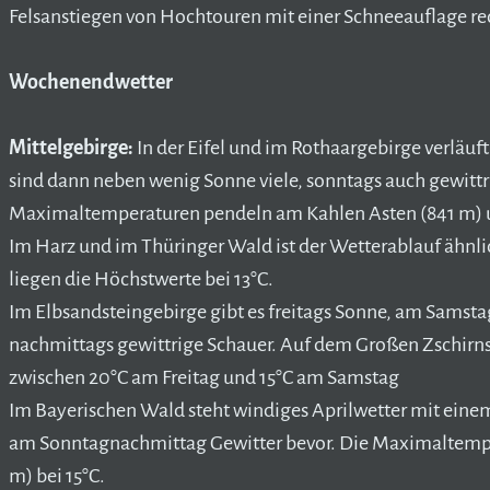
Felsanstiegen von Hochtouren mit einer Schneeauflage r
Wochenendwetter
Mittelgebirge:
In der Eifel und im Rothaargebirge verläu
sind dann neben wenig Sonne viele, sonntags auch gewittr
Maximaltemperaturen pendeln am Kahlen Asten (841 m) 
Im Harz und im Thüringer Wald ist der Wetterablauf ähnl
liegen die Höchstwerte bei 13°C.
Im Elbsandsteingebirge gibt es freitags Sonne, am Sams
nachmittags gewittrige Schauer. Auf dem Großen Zschirns
zwischen 20°C am Freitag und 15°C am Samstag
Im Bayerischen Wald steht windiges Aprilwetter mit ein
am Sonntagnachmittag Gewitter bevor. Die Maximaltempe
m) bei 15°C.