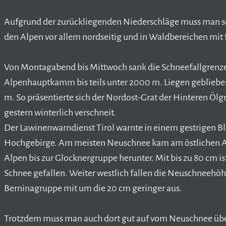
Aufgrund der zurückliegenden Niederschläge muss man so
den Alpen vor allem nordseitig und in Waldbereichen mit
Von Montagabend bis Mittwoch sank die Schneefallgrenze
Alpenhauptkamm bis teils unter 2000 m. Liegen geblieben
m. So präsentierte sich der Nordost-Grat der Hinteren Ölg
gestern winterlich verschneit.
Der Lawinenwarndienst Tirol warnte in einem gestrigen B
Hochgebirge. Am meisten Neuschnee kam am östlichen A
Alpen bis zur Glocknergruppe herunter. Mit bis zu 80 cm 
Schnee gefallen. Weiter westlich fallen die Neuschneehöhe
Berninagruppe mit um die 20 cm geringer aus.
Trotzdem muss man auch dort gut auf vom Neuschnee übe