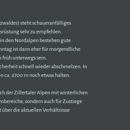
waldes) steht schaueranfälliges
srüstung sehr zu empfehlen.
m in den Nordalpen bestehen gute
nntag ist dann eher für morgendliche
 früh unterwegs sein.
cherheit schnell wieder abschmelzen. In
on ca. 2700 m noch etwas halten.
der Zillertaler Alpen mit winterlichen
renbereiche, sondern auch für Zustiege
 über die aktuellen Verhältnisse