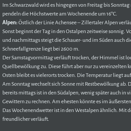
Im Schwarzwald wird es hingegen von Freitag bis Sonntag 
pendeln die Höchstwerte am Wochenende um 16°C.
Alpen:
Östlich der Linie Achensee – Zillertaler Alpen verlä
Sonst beginnt der Tag in den Ostalpen zeitweise sonnig.
und nachmittags steigt die Schauer- und im Süden auch di
Schneefallgrenze liegt bei 2600 m.
Der Samstagvormittag verläuft trocken, der Himmel ist lo
Quellbewölkung zu. Diese führt aber nur zu vereinzelten 
Osten bleibt es vielerorts trocken. Die Temperatur liegt a
Am Sonntag wechselt sich Sonne mit Restbewölkung ab. D
bereits mittags ist in den Südalpen, wenig später auch in
Gewittern zu rechnen. Am ehesten könnte es im äußersten
Das Wochenendwetter ist in den Westalpen ähnlich. Mit de
freundlicher verläuft.