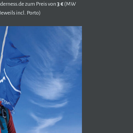
erness.de zum Preis von
3 €
(MW
weils incl. Porto)