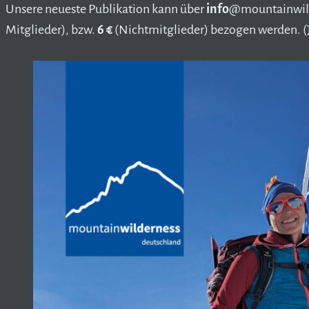
Unsere neueste Publikation kann über
info
@mountainwild
Mitglieder), bzw.
6 €
(Nichtmitglieder) bezogen werden. (Je