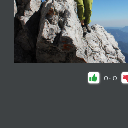
0
-
0