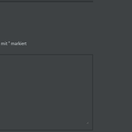
d mit
*
markiert