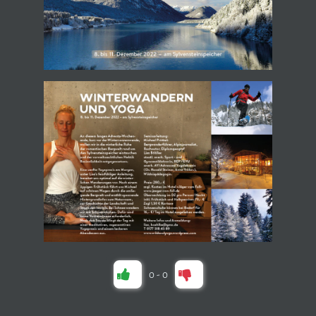
0
-
0