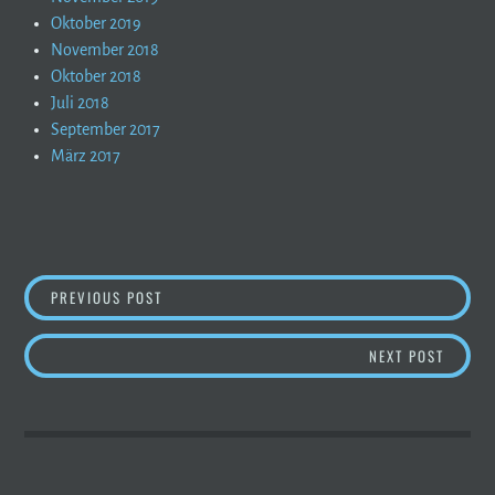
Oktober 2019
November 2018
Oktober 2018
Juli 2018
September 2017
März 2017
BEITRAGSNAVIGATION
BERGBERICHT – SO WIRD´S AM WOCHENENDE
PREVIOUS POST
BERGB
NEXT POST