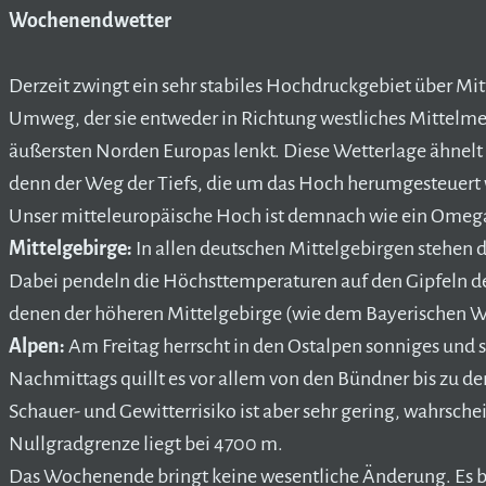
Wochenendwetter
Derzeit zwingt ein sehr stabiles Hochdruckgebiet über Mit
Umweg, der sie entweder in Richtung westliches Mittelmee
äußersten Norden Europas lenkt. Diese Wetterlage ähnel
denn der Weg der Tiefs, die um das Hoch herumgesteuert
Unser mitteleuropäische Hoch ist demnach wie ein Omega 
Mittelgebirge:
In allen deutschen Mittelgebirgen stehen 
Dabei pendeln die Höchsttemperaturen auf den Gipfeln de
denen der höheren Mittelgebirge (wie dem Bayerischen W
Alpen:
Am Freitag herrscht in den Ostalpen sonniges und s
Nachmittags quillt es vor allem von den Bündner bis zu den
Schauer- und Gewitterrisiko ist aber sehr gering, wahrschei
Nullgradgrenze liegt bei 4700 m.
Das Wochenende bringt keine wesentliche Änderung. Es ble