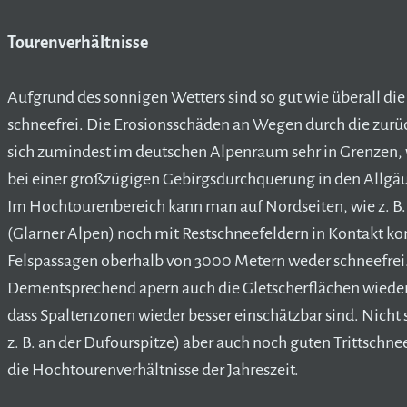
Tourenverhältnisse
Aufgrund des sonnigen Wetters sind so gut wie überall di
schneefrei. Die Erosionsschäden an Wegen durch die zurü
sich zumindest im deutschen Alpenraum sehr in Grenzen, w
bei einer großzügigen Gebirgsdurchquerung in den Allgäue
Im Hochtourenbereich kann man auf Nordseiten, wie z. B
(Glarner Alpen) noch mit Restschneefeldern in Kontakt ko
Felspassagen oberhalb von 3000 Metern weder schneefrei
Dementsprechend apern auch die Gletscherflächen wieder
dass Spaltenzonen wieder besser einschätzbar sind. Nicht 
z. B. an der Dufourspitze) aber auch noch guten Trittsch
die Hochtourenverhältnisse der Jahreszeit.