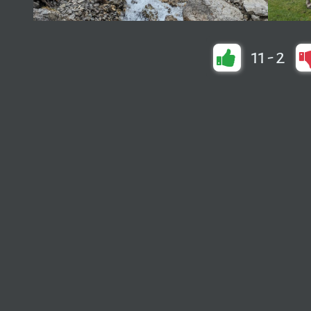
11
-
2