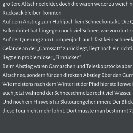
größere Altschneefelder, doch die waren weder zu weich no
Rucksack bleiben konnten.
Auf dem Anstieg zum Hohljoch kein Schneekontakt. Die Q
Falkenhütet hat hingegen noch viel Schnee, wie von dort z
Auf der Querung zum Gumpenjoch auch fast kein Schneekon
Gelände an der „Gamssatt“ zurücklegt, liegt noch ein ric
liegt ein problemloser „Firnrücken“.
Beim Abstieg waren Gamaschen und Teleskopstöcke aber seh
Altschnee, sondern für den direkten Abstieg über den Gum
Wie meistens nach dem Winter ist der Pfad hier stellenwei
auch jetzt während der Schneeschmelze recht viel Wasser.
Und noch ein Hinweis für Skitourengeher:innen: Der Blick
diese Tour nicht mehr lohnt. Dort müsste man bestimmt 7