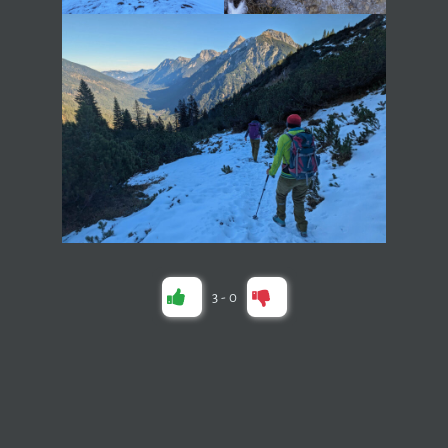
3
-
0