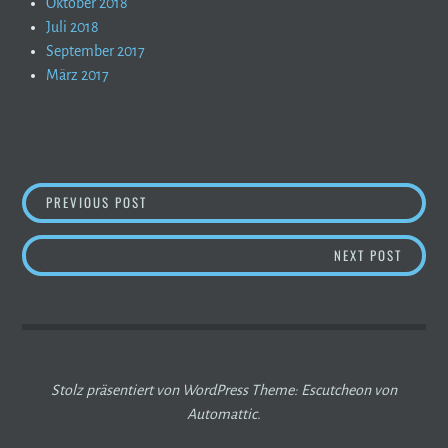
Oktober 2018
Juli 2018
September 2017
März 2017
BEITRAGSNAVIGATION
MEIN TRAVEL BOOK AWARD´25
PREVIOUS POST
START 
NEXT POST
Stolz präsentiert von WordPress
Theme: Escutcheon von
Automattic
.