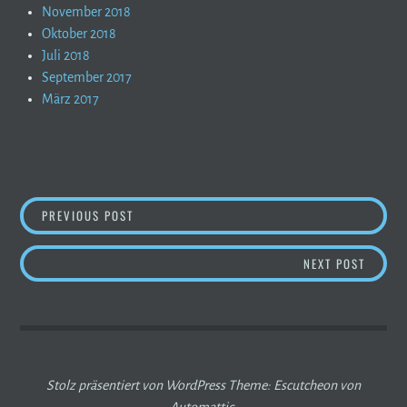
November 2018
Oktober 2018
Juli 2018
September 2017
März 2017
BEITRAGSNAVIGATION
BERGBERICHT – SO WIRD´S AM WOCHENENDE
PREVIOUS POST
SERVUS
NEXT POST
Stolz präsentiert von WordPress
Theme: Escutcheon von