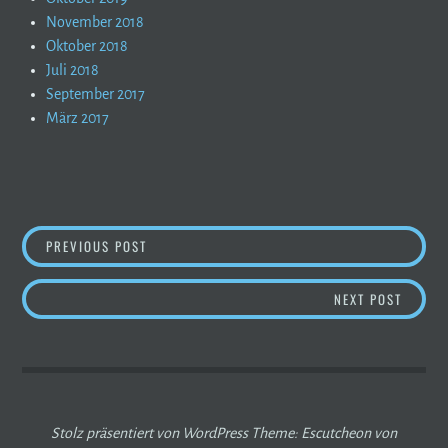
November 2018
Oktober 2018
Juli 2018
September 2017
März 2017
BEITRAGSNAVIGATION
BERGBERICHT – SO WIRD´S AM WOCHENENDE
PREVIOUS POST
PORTRA
NEXT POST
Stolz präsentiert von WordPress
Theme: Escutcheon von