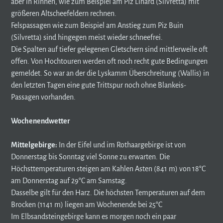
aber in Rinnen, wie zum Beispiel am Piz Linard (Silvretta) mit
größeren Altscheefeldern rechnen.
Felspassagen wie zum Beispiel am Anstieg zum Piz Buin
(Silvretta) sind hingegen meist wieder schneefrei.
Die Spalten auf tiefer gelegenen Gletschern sind mittlerweile oft
offen. Von Hochtouren werden oft noch recht gute Bedingungen
gemeldet. So war an der die Lyskamm Überschreitung (Wallis) in
den letzten Tagen eine gute Trittspur noch ohne Blankeis-
Passagen vorhanden.
Wochenendwetter
Mittelgebirge:
In der Eifel und im Rothaargebirge ist von
Donnerstag bis Sonntag viel Sonne zu erwarten. Die
Höchsttemperaturen steigen am Kahlen Asten (841 m) von 18°C
am Donnerstag auf 29°C am Samstag.
Dasselbe gilt für den Harz. Die höchsten Temperaturen auf dem
Brocken (1141 m) liegen am Wochenende bei 25°C
Im Elbsandsteingebirge kann es morgen noch ein paar