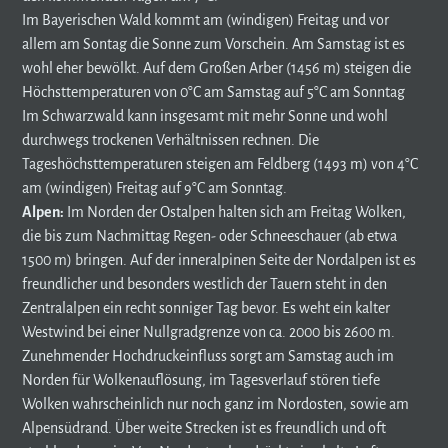
Im Bayerischen Wald kommt am (windigen) Freitag und vor
allem am Sontag die Sonne zum Vorschein. Am Samstag ist es
wohl eher bewölkt. Auf dem Großen Arber (1456 m) steigen die
Höchsttemperaturen von 0°C am Samstag auf 5°C am Sonntag
Im Schwarzwald kann insgesamt mit mehr Sonne und wohl
durchwegs trockenen Verhältnissen rechnen. Die
Tageshöchsttemperaturen steigen am Feldberg (1493 m) von 4°C
am (windigen) Freitag auf 9°C am Sonntag.
Alpen:
Im Norden der Ostalpen halten sich am Freitag Wolken,
die bis zum Nachmittag Regen- oder Schneeschauer (ab etwa
1500 m) bringen. Auf der inneralpinen Seite der Nordalpen ist es
freundlicher und besonders westlich der Tauern steht in den
Zentralalpen ein recht sonniger Tag bevor. Es weht ein kalter
Westwind bei einer Nullgradgrenze von ca. 2000 bis 2600 m.
Zunehmender Hochdruckeinfluss sorgt am Samstag auch im
Norden für Wolkenauflösung, im Tagesverlauf stören tiefe
Wolken wahrscheinlich nur noch ganz im Nordosten, sowie am
Alpensüdrand. Über weite Strecken ist es freundlich und oft