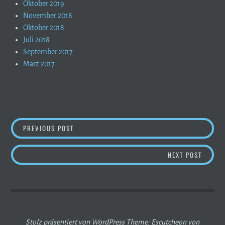
Oktober 2019
November 2018
Oktober 2018
Juli 2018
September 2017
März 2017
BEITRAGSNAVIGATION
WINTER(T)RAUM(A)2.0?
PREVIOUS POST
AUF DE
NEXT POST
Stolz präsentiert von WordPress
Theme: Escutcheon von