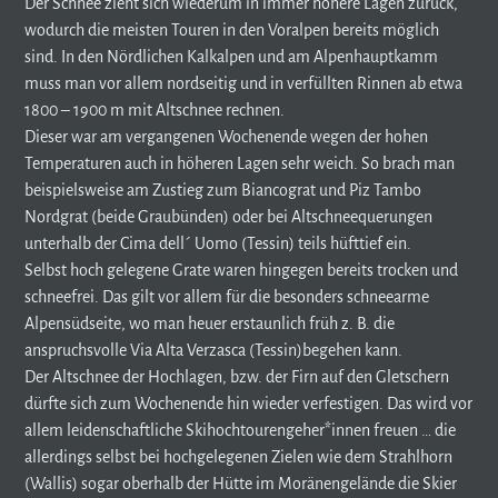
Der Schnee zieht sich wiederum in immer höhere Lagen zurück,
wodurch die meisten Touren in den Voralpen bereits möglich
sind. In den Nördlichen Kalkalpen und am Alpenhauptkamm
muss man vor allem nordseitig und in verfüllten Rinnen ab etwa
1800 – 1900 m mit Altschnee rechnen.
Dieser war am vergangenen Wochenende wegen der hohen
Temperaturen auch in höheren Lagen sehr weich. So brach man
beispielsweise am Zustieg zum Biancograt und Piz Tambo
Nordgrat (beide Graubünden) oder bei Altschneequerungen
unterhalb der Cima dell´ Uomo (Tessin) teils hüfttief ein.
Selbst hoch gelegene Grate waren hingegen bereits trocken und
schneefrei. Das gilt vor allem für die besonders schneearme
Alpensüdseite, wo man heuer erstaunlich früh z. B. die
anspruchsvolle Via Alta Verzasca (Tessin)begehen kann.
Der Altschnee der Hochlagen, bzw. der Firn auf den Gletschern
dürfte sich zum Wochenende hin wieder verfestigen. Das wird vor
allem leidenschaftliche Skihochtourengeher*innen freuen … die
allerdings selbst bei hochgelegenen Zielen wie dem Strahlhorn
(Wallis) sogar oberhalb der Hütte im Moränengelände die Skier