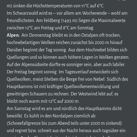
m) sinken die Höchsttemperaturen von 11°C auf 6°C.
Im Schwarzwald wird es – vor allem am Wochenende – wohl am
freundlichsten. Am Feldberg (1493 m) liegen die Maximalwerte
zwischen 12°C am Freitag und 8°C am Sonntag.
Alpen:
Am Donnerstag bleibt es in den Ostalpen oft trocken,
hochnebelartigen Wolken reichen zunächst bis 2000 m hinauf.
Darüber beginnt der Tag sonnig. Aus dem Hochnebel bilden sich
Quellungen und so können auch höhere Lagen in Wolken geraten.
Auf der Alpensüdseite dürfte es sonniger sein, aber auch labiler.
Der Freitag beginnt sonnig. Im Tagesverlauf entwickeln sich
Quellwolken, meist bleiben die Berge frei von Nebel. Südlich des
Hauptkamms ist mit kräftiger Quellwolkenentwicklung und
gewittrigen Schauern zu rechnen. Der Westwind lebt auf, es
bleibt noch warm mit 12°C auf 2000 m.
Am Samstag wird es am und nördlich des Hauptkamms dicht
bewölkt. Es kühlt in den Nordalpen ziemlich ab
(Schneefallgrenze bis zum Abend teils unter 2000 m sinkend)
und regnet bzw. schneit aus der Nacht heraus auch tagsüber ein