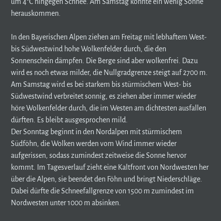
um 4°C hingegen Schnee. Am Samstag könnte ein wenig Sonne
herauskommen.
In den Bayerischen Alpen ziehen am Freitag mit lebhaftem West-
bis Südwestwind hohe Wolkenfelder durch, die den
Sonnenschein dämpfen. Die Berge sind aber wolkenfrei. Dazu
wird es noch etwas milder, die Nullgradgrenze steigt auf 2700 m.
Am Samstag wird es bei starkem bis stürmischem West- bis
Südwestwind verbreitet sonnig, es ziehen aber immer wieder
höre Wolkenfelder durch, die im Westen am dichtesten ausfallen
dürften. Es bleibt ausgesprochen mild.
Der Sonntag beginnt in den Nordalpen mit stürmischem
Südföhn, die Wolken werden vom Wind immer wieder
aufgerissen, sodass zumindest zeitweise die Sonne hervor
kommt. Im Tagesverlauf zieht eine Kaltfront von Nordwesten her
über die Alpen, sie beendet den Föhn und bringt Niederschläge.
Dabei dürfte die Schneefallgrenze von 1500 m zumindest im
Nordwesten unter 1000 m absinken.