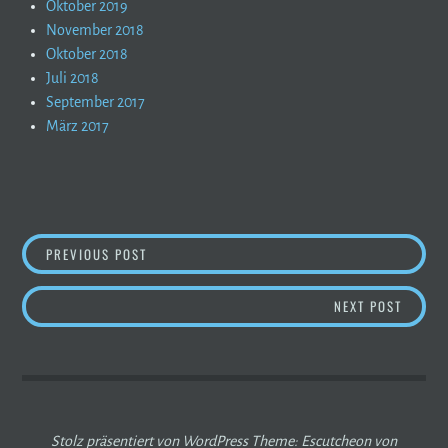
Oktober 2019
November 2018
Oktober 2018
Juli 2018
September 2017
März 2017
BEITRAGSNAVIGATION
LANGTAUFERER TAL ENDGÜLTIG GERETTET
PREVIOUS POST
TU FEL
NEXT POST
Stolz präsentiert von WordPress
Theme: Escutcheon von