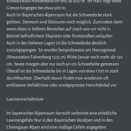
Schwarzwald mittlerweile oft erst ab 900 m. Im Harz liegt diese
Grenze hingegen bei etwa 500 m.
Auch im Bayerischen Alpenraum hat die Schneedecke stark
gelitten. Dennoch sind Skitouren noch möglich. Zumindest dann
wenn diese in tieferen Bereichen auf (nach wie vor nicht in
Betrieb befindlichen) Skipisten oder Forststraßen verlaufen.
Auch in den höheren Lagen ist die Schneedecke deutlich
zurückgegangen. So wurden beispielsweise am Herzogstand
(Messstation Fahrenberg 1575 m) Mitte Januar noch mehr als 130
cm, heute morgen aber nur noch 90 cm Schneehöhe gemessen.
Überall ist die Schneedecke bis in Lagen von etwa 1700 m stark
durchfeuchtet. Oberhalb davon findet man wiederum oft
verblasene Verhältnisse oder windgepresste Harschdeckel vor.
Lawinenverhältnisse
Im bayerischen Alpenraum herrscht verbreitet eine erhebliche
Lawinengefahr Nur in den Bayerischen Voralpen und in den
Chiemgauer Alpen wird eine mäßige Gefahr angegeben.