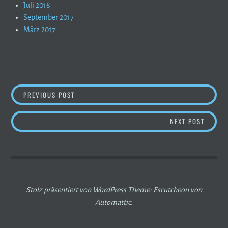
Juli 2018
September 2017
März 2017
BEITRAGSNAVIGATION
BERGBERICHT – SO WIRD´S AM WOCHENENDE
PREVIOUS POST
GÜNST
NEXT POST
Stolz präsentiert von WordPress
Theme: Escutcheon von
Automattic
.