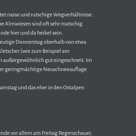
itet nasse und rutschige Wegverhältnisse.
he Almwiesen sind oft sehr matschig.
e hier und da heikel sein.
eutige Donnerstag oberhalb von etwa
letscher (wie zum Beispiel am
n außergewöhnlich gut eingeschneit. Im
her geringmächtige Neuschneeauflage
amstag und das eher in den Ostalpen
ende vor allem am Freitag Regenschauer,