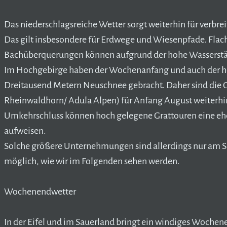
Das niederschlagsreiche Wetter sorgt weiterhin für verbre
Das gilt insbesondere für Erdwege und Wiesenpfade. Flac
Bachüberquerungen können aufgrund der hohe Wasserständ
Im Hochgebirge haben der Wochenanfang und auch der h
Dreitausend Metern Neuschnee gebracht. Daher sind die G
Rheinwaldhorn/ Adula Alpen) für Anfang August weiterhi
Umkehrschluss können hoch gelegene Grattouren eine e
aufweisen.
Solche größere Unternehmungen sind allerdings nur am S
möglich, wie wir im Folgenden sehen werden.
Wochenendwetter
In der Eifel und im Sauerland bringt ein windiges Wochen