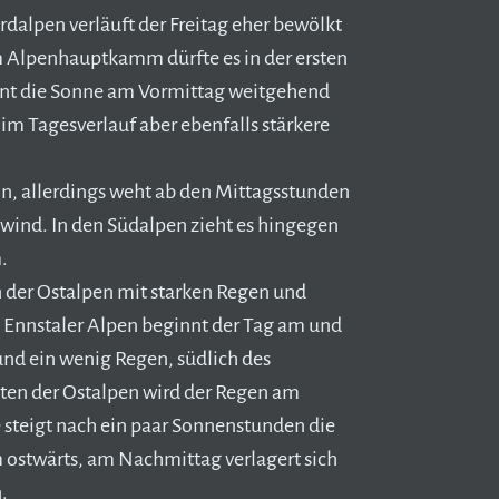
dalpen verläuft der Freitag eher bewölkt
 Alpenhauptkamm dürfte es in der ersten
int die Sonne am Vormittag weitgehend
 im Tagesverlauf aber ebenfalls stärkere
n, allerdings weht ab den Mittagsstunden
dwind. In den Südalpen zieht es hingegen
.
n der Ostalpen mit starken Regen und
e Ennstaler Alpen beginnt der Tag am und
nd ein wenig Regen, südlich des
sten der Ostalpen wird der Regen am
 steigt nach ein paar Sonnenstunden die
 ostwärts, am Nachmittag verlagert sich
.