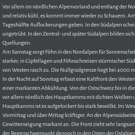
Vor allem im nördlichen Alpenvorland und entlang der Nor
und relativ kühl, es kommt immer wieder zu Schauern. Am
Tageshälfte Auflockerungen geben. In den Südalpen sche
ungetrübt. In den Zentral- und später Südalpen bilden sich
Quellungen.
Am Samstag sorgt Föhn in den Nordalpen für Sonnenschei
starker, in Gipfellagen und Föhnschneisen stürmischer Sü
von Westen rasch zu. Die Nullgradgrenze liegt bei 4000 m
In der Nacht auf Sonntag erfasst eine Kaltfront den Weste
einer markanten Abkühlung. Von der Ostschweiz bis in di
vor allem nördlich des Hauptkamms mit dichten Wolken u
Hauptkamms ist es aufgelockert bis stark bewölkt. Im We
Vormittag und über Mittag kräftiger. An der Alpensüdseite
Gewitterneigung markant an. Die Front zieht sehr langsam
der Regenschwerpunkt dennoch in den Osten der Ostalpen