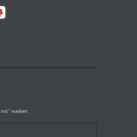
d mit
*
markiert