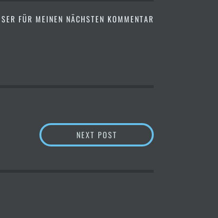
OWSER FÜR MEINEN NÄCHSTEN KOMMENTAR
BERGBERICHT – SO WIRD´
NEXT POST